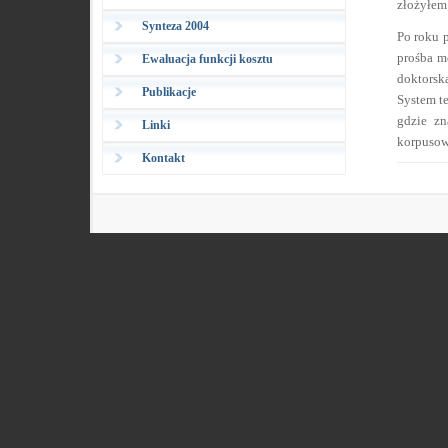
złożyłem
Synteza 2004
Po roku p
prośba mo
Ewaluacja funkcji kosztu
doktorsk
Publikacje
System t
gdzie zn
Linki
korpusow
Kontakt