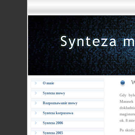
W
O mnie
Synteza mowy
Gdy byłe
Marasek
Rozpoznawanie mowy
dokładni
Synteza korpusowa
magisters
ok. 8 mie
Synteza 2006
Po skońc
Synteza 2005